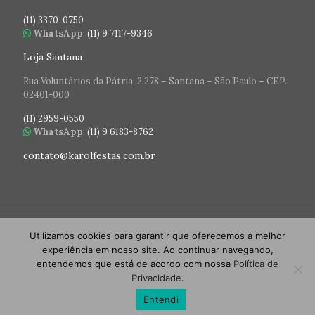
(11) 3370-0750
WhatsApp
:
(11) 9 7117-9346
Loja Santana
Rua Voluntários da Pátria, 2.278 – Santana – São Paulo – CEP.:
02401-000
(11) 2959-0550
WhatsApp
:
(11) 9 6183-8762
contato@karolfestas.com.br
Utilizamos cookies para garantir que oferecemos a melhor
experiência em nosso site. Ao continuar navegando,
entendemos que está de acordo com nossa
Política de
© 2026 Karol Festas. Todos os direitos reservados.
Privacidade
.
Desenvolvido por
WSato Comunicação
Entendi