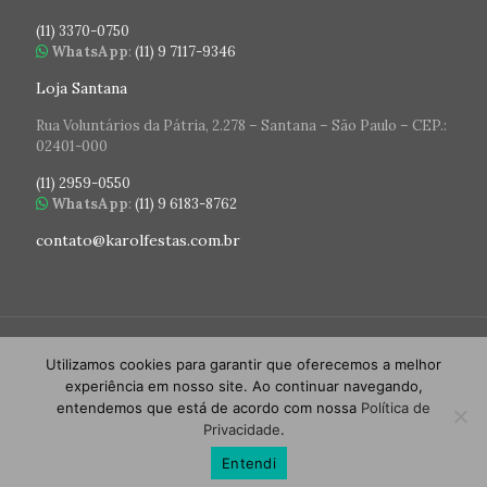
(11) 3370-0750
WhatsApp
:
(11) 9 7117-9346
Loja Santana
Rua Voluntários da Pátria, 2.278 – Santana – São Paulo – CEP.:
02401-000
(11) 2959-0550
WhatsApp
:
(11) 9 6183-8762
contato@karolfestas.com.br
Utilizamos cookies para garantir que oferecemos a melhor
experiência em nosso site. Ao continuar navegando,
entendemos que está de acordo com nossa
Política de
© 2026 Karol Festas. Todos os direitos reservados.
Privacidade
.
Desenvolvido por
WSato Comunicação
Entendi